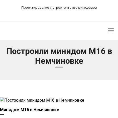
Проектирование и строительство минидомов
Tog
nav
Построили минидом М16 в
Немчиновке
Минидом М16 в Немчиновке