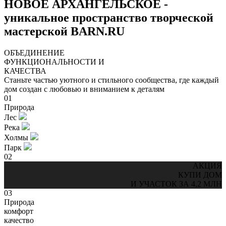
НОВОЕ АРХАНГЕЛЬСКОЕ -
уникальное пространство творческой
мастерской BARN.RU
ОБЪЕДИНЕНИЕ
ФУНКЦИОНАЛЬНОСТИ И
КАЧЕСТВА
Станьте частью уютного и стильного сообщества, где каждый
дом создан с любовью и вниманием к деталям
01
Природа
Лес
Река
Холмы
Парк
02
АКЦИЯ
КУПИ ДОМ
И УЧАСТОК ЗА 4,2 МЛН
03
Природа
комфорт
качество