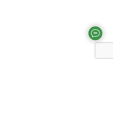
Дом и участок за 4,2
млн!
© 2026 год MINIDOM. Строительство минидомов, модульных и
индивидуальных домов
Модульные дома
Амбарные дома
Мебель
Архдача
Вопрос-Ответ
Контакты